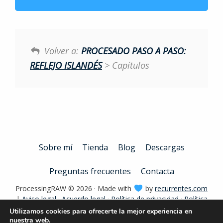
Volver a:
PROCESADO PASO A PASO:
REFLEJO ISLANDÉS
> Capítulos
Sobre mí
Tienda
Blog
Descargas
Preguntas frecuentes
Contacta
ProcessingRAW © 2026 · Made with
by
recurrentes.com
|
Aviso legal
·
Acuerdo legal
·
Política de privacidad
·
Política
de contratación
·
Política de cookies
Utilizamos cookies para ofrecerte la mejor experiencia en
nuestra web.