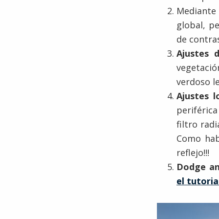
Mediant
global, p
de contra
Ajustes 
vegetació
verdoso le
Ajustes l
periféri
filtro rad
Como habí
reflejo!!!
Dodge an
el tutoria