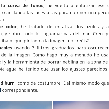
e
la curva de tonos
, he vuelto a enfatizar ese 
ero anclando las luces altas para notener una per
ste.
de color
, he tratado de enfatizar los azules y a
n, y sobre todo los aguamarinas del mar. Creo q
 iba ni que pintado a la imagen, no creéis?
ocales
usando 3 filtros graduados para oscurecer
ca de la imagen. Como hago muy a menudo he usa
ial y la herramienta de borrar neblina en la zona de 
a agua he tenido que usar los ajustes parecidos 
d burn
, como de costumbre. Del mismo modo qu
l
correspondiente.