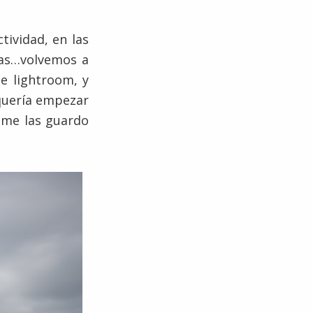
tividad, en las
sas…volvemos a
be lightroom, y
quería empezar
, me las guardo