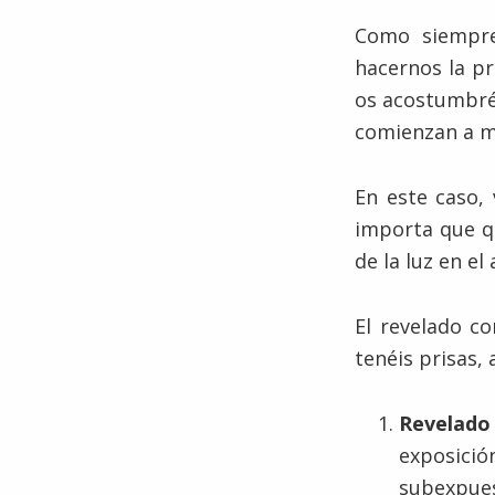
Como siempre
hacernos la pr
os acostumbréi
comienzan a m
En este caso,
importa que qu
de la luz en e
El revelado co
tenéis prisas,
Revelado
exposici
subexpues