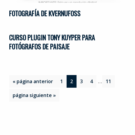
FOTOGRAFÍA DE KVERNUFOSS
CURSO PLUGIN TONY KUYPER PARA
FOTÓGRAFOS DE PAISAJE
Páginas
…
Ir
Página
Página
Página
Página
Página
«
página anterior
1
2
3
4
11
intermedias
a
Ir
página siguiente »
omitidas
la
a
la