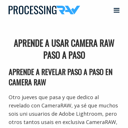
Saltar
al
ProcessingRAW
Domina
contenido
el
principal
arte
APRENDE A USAR CAMERA RAW
del
procesado
PASO A PASO
RAW
y
APRENDE A REVELAR PASO A PASO EN
consigue
CAMERA RAW
fotografías
súper
Otro jueves que pasa y que dedico al
profesionales
revelado con CameraRAW, ya sé que muchos
sois uni usuarios de Adobe Lightroom, pero
otros tantos usais en exclusiva CameraRAW,