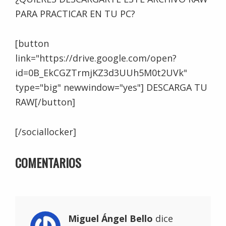
PARA PRACTICAR EN TU PC?
[button
link="https://drive.google.com/open?
id=0B_EkCGZTrmjKZ3d3UUh5M0t2UVk"
type="big" newwindow="yes"] DESCARGA TU
RAW[/button]
[/sociallocker]
INTERACCIONES
COMENTARIOS
CON
LOS
LECTORES
Miguel Ángel Bello
dice