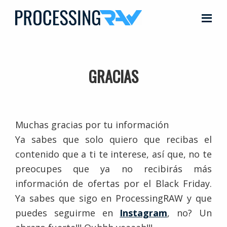
Saltar
al
ProcessingRAW
Domina
contenido
el
principal
arte
GRACIAS
del
procesado
RAW
y
Muchas gracias por tu información
consigue
Ya sabes que solo quiero que recibas el
fotografías
contenido que a ti te interese, así que, no te
súper
preocupes que ya no recibirás más
profesionales
información de ofertas por el Black Friday.
Ya sabes que sigo en ProcessingRAW y que
puedes seguirme en
Instagram
, no? Un